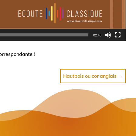
02:45
orrespondante !
Hautbois ou cor anglais
→