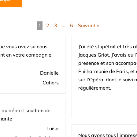
1
2
3
…
6
Suivant »
ue vous avez su nous
J’ai été stupéfait et très 
ent en votre compagnie,
Jacques Griot. J’avais eu 
présence et son accompag
Philharmonie de Paris, e
Danielle
sur l’Opéra, dont le suivi
Cahors
régulièrement.
e du départ soudain de
nnante
Luisa
Nous avons tous l’impress