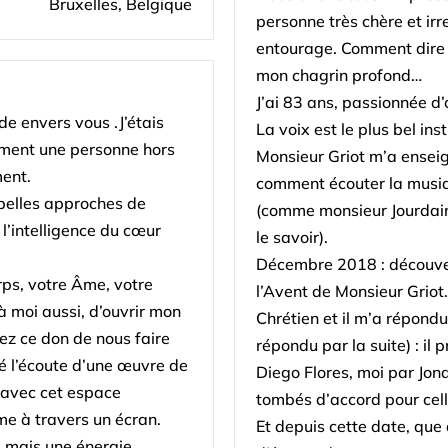
Bruxelles, Belgique
personne très chère et ir
entourage. Comment dire l
mon chagrin profond…
J’ai 83 ans, passionnée d
de envers vous .J’étais
La voix est le plus bel ins
omment une personne hors
Monsieur Griot m’a ensei
ment.
comment écouter la musiq
belles approches de
(comme monsieur Jourdain e
l’intelligence du cœur
le savoir).
Décembre 2018 : découver
rps, votre Âme, votre
l’Avent de Monsieur Griot. 
, à moi aussi, d’ouvrir mon
Chrétien et il m’a répondu
z ce don de nous faire
répondu par la suite) : il 
té l’écoute d’une œuvre de
Diego Flores, moi par J
 avec cet espace
tombés d’accord pour cell
e à travers un écran.
Et depuis cette date, que
e mais une énergie