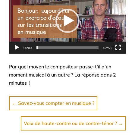
00:00
02:53
Par quel moyen le compositeur passe-t’il d’un
moment musical à un autre ? La réponse dans 2
minutes !
←
Savez-vous compter en musique ?
Voix de haute-contre ou de contre-ténor ?
→